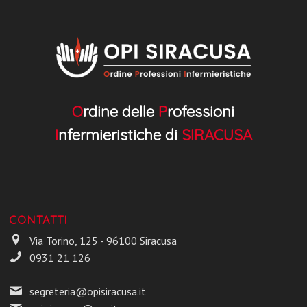
O
rdine delle
P
rofessioni
I
nfermieristiche di
SIRACUSA
CONTATTI
Via Torino, 125 - 96100 Siracusa
0931 21 126
segreteria@opisiracusa.it