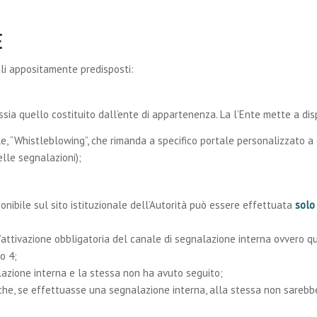
E
li appositamente predisposti:
 ossia quello costituito dall’ente di appartenenza. La l’Ente mette a di
ale, “Whistleblowing”, che rimanda a specifico portale personalizzato
lle segnalazioni);
nibile sul sito istituzionale dell’Autorità può essere effettuata
solo
 l’attivazione obbligatoria del canale di segnalazione interna ovvero qu
o 4;
azione interna e la stessa non ha avuto seguito;
 che, se effettuasse una segnalazione interna, alla stessa non sareb