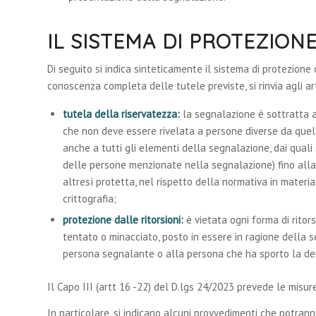
IL SISTEMA DI PROTEZION
Di seguito si indica sinteticamente il sistema di protezion
conoscenza completa delle tutele previste, si rinvia agli art
tutela della riservatezza:
la segnalazione è sottratta all
che non deve essere rivelata a persone diverse da quell
anche a tutti gli elementi della segnalazione, dai quali
delle persone menzionate nella segnalazione) fino alla 
altresì protetta, nel rispetto della normativa in materi
crittografia;
protezione dalle ritorsioni:
è vietata ogni forma di ritor
tentato o minacciato, posto in essere in ragione della s
persona segnalante o alla persona che ha sporto la denun
Il Capo III (artt 16 -22) del D.lgs 24/2023 prevede le misur
In particolare, si indicano alcuni provvedimenti che potranno