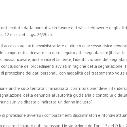
E
e contemplato dalla normativa in favore del whistleblower e degli altr
t. 12 e ss. del d.lgs. 24/2023.
’accesso agli atti amministrativi e al diritto di accesso civico general
e competenti a ricevere o a dare seguito alle segnalazioni (il divieto
 si possa ricavare, anche indirettamente, l’identificazione del segnalan
conclusione dei procedimenti avviati in ragione della segnalazione; l
a di protezione dei dati personali, con modalità del trattamento volte
sione anche solo tentata o minacciata; con “ritorsione” deve intenders
egnalazione, della denuncia all’autorità giudiziaria o contabile o del
cia, in via diretta o indiretta, un danno ingiusto”.
e di protezione avverso i comportamenti discriminatori e ritorsivi attu
 essere dichiarati nulli, se assunti in violazione dell’art. 17 del D.lgs