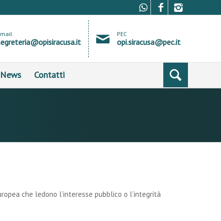
Email
PEC
segreteria@opisiracusa.it
opi.siracusa@pec.it
News
Contatti
uropea che ledono l’interesse pubblico o l’integrità