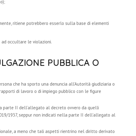
o);
ente, ritiene potrebbero esserlo sulla base di elementi
d occultare le violazioni.
ULGAZIONE PUBBLICA O
ersona che ha sporto una denuncia all’Autorità giudiziaria o
rapporti di lavoro o di impiego pubblico con le figure
la parte II dell’allegato al decreto ovvero da quelli
019/1937, seppur non indicati nella parte II dell’allegato al
ionale, a meno che tali aspetti rientrino nel diritto derivato