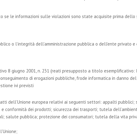
 se le informazioni sulle violazioni sono state acquisite prima dello 
lico o l’integrità dell’amministrazione pubblica o dell’ente privato e
ativo 8 giugno 2001, n. 231 (reati presupposto a titolo esemplificativo:
 conseguimento di erogazioni pubbliche, frode informatica in danno del
stione ivi previsti
 atti dell’Unione europea relativi ai seguenti settori: appalti pubblici; 
a e conformità dei prodotti; sicurezza dei trasporti; tutela dell’ambie
i; salute pubblica; protezione dei consumatori; tutela della vita priva
ll’Unione;