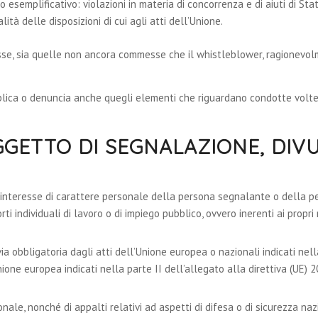
o esemplificativo: violazioni in materia di concorrenza e di aiuti di Stat
ità delle disposizioni di cui agli atti dell’Unione.
sse, sia quelle non ancora commesse che il whistleblower, ragionevolm
lica o denuncia anche quegli elementi che riguardano condotte volte a
GETTO DI SEGNALAZIONE, DIV
n interesse di carattere personale della persona segnalante o della p
 individuali di lavoro o di impiego pubblico, ovvero inerenti ai propri 
 via obbligatoria dagli atti dell’Unione europea o nazionali indicati nel
ione europea indicati nella parte II dell’allegato alla direttiva (UE) 2
onale, nonché di appalti relativi ad aspetti di difesa o di sicurezza naz