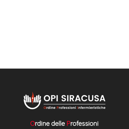
O
rdine delle
P
rofessioni