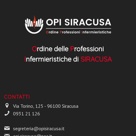
O
rdine delle
P
rofessioni
I
nfermieristiche di
SIRACUSA
CONTATTI
Via Torino, 125 - 96100 Siracusa
0931 21 126
segreteria@opisiracusa.it