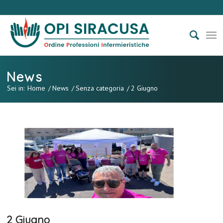
News
Sei in:
Home
/
News
/
Senza categoria
/
2 Giugno
2 Giugno