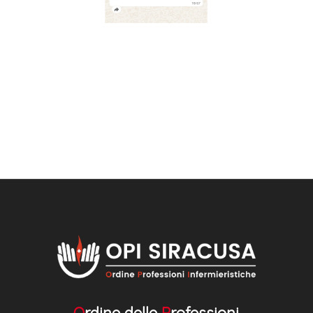
O
rdine delle
P
rofessioni