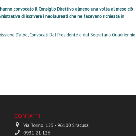
o hanno convocato il Consiglio Direttivo almeno una volta al mese ciò
istrativa di iscrivere i neolaureati che ne facevano richiesta in
mmissione D’albo, Convocati Dal Presidente e dal Segretario Quadriennio
CONTATTI
Via Torino, 125 - 96100 Siracusa
0931 21 126