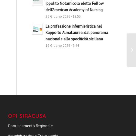
Ippolito Notarnicola eletto Fellow
dell’American Academy of Nursing
26 Giugno 2026 - 19:53
La professione infermieristica nel
Rapporto AlmaLaurea: dal panorama
nazionale alla specificità siciliana
19 Giugno 2026 - 9:44
De
OPI SIRACUSA
Coordinamento Regionale
Amministrazione Trasparente