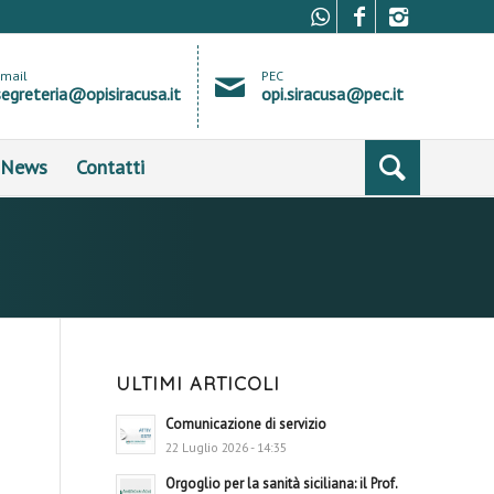
Email
PEC
segreteria@opisiracusa.it
opi.siracusa@pec.it
News
Contatti
ULTIMI ARTICOLI
Comunicazione di servizio
22 Luglio 2026 - 14:35
Orgoglio per la sanità siciliana: il Prof.