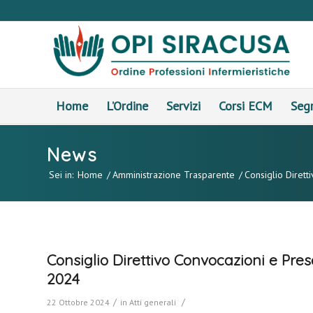
Home
L’Ordine
Servizi
Corsi ECM
Segr
News
Sei in:
Home
/
Amministrazione Trasparente
/
Consiglio Dirett
Consiglio Direttivo Convocazioni e Pre
2024
/
/
22 Ottobre 2024
in
Atti generali